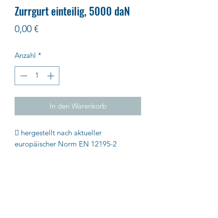
Zurrgurt einteilig, 5000 daN
Preis
0,00 €
Anzahl
*
In den Warenkorb
 hergestellt nach aktueller
europäischer Norm EN 12195-2
 mit Bedienungsanleitung und
rückverfolgbarem Sicherheitsetikett 
mit Standard-Druckratsche
Dieser Zurrgurt ist in verschiedenen
Längen lieferbar.