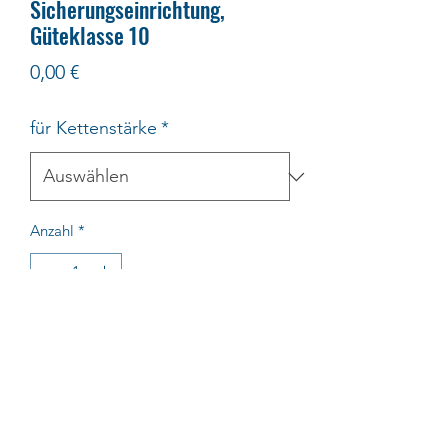
Sicherungseinrichtung,
Güteklasse 10
Preis
0,00 €
für Kettenstärke
*
Anzahl
*
In den Warenkorb
Verkürzungsklaue
,
mit
Sicherungseinrichtung,
komplett mit
Bolzen und Stift