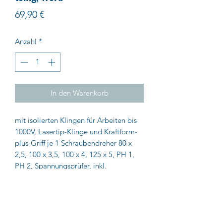
Preis
69,90 €
Anzahl
*
In den Warenkorb
mit isolierten Klingen für Arbeiten bis
1000V, Lasertip-Klinge und Kraftform-
plus-Griff je 1 Schraubendreher 80 x
2,5, 100 x 3,5, 100 x 4, 125 x 5, PH 1,
PH 2, Spannungsprüfer, inkl.
Schraubendreher-Rack
Impressum