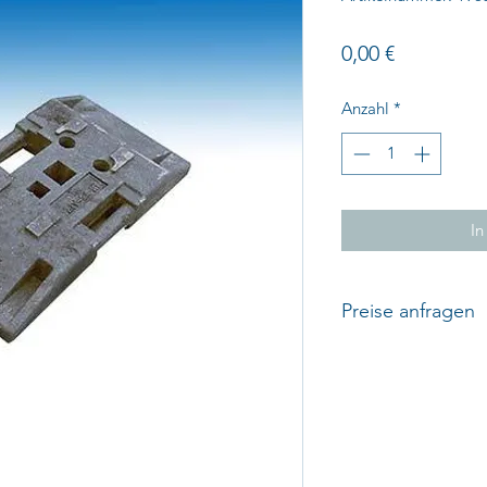
Preis
0,00 €
Anzahl
*
In
Preise anfragen
Bitte fragen Sie gan
aktuellen Preis unt
Mail info@unmuth-