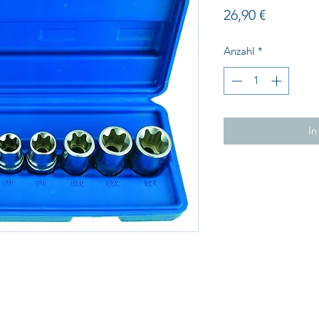
Preis
26,90 €
Anzahl
*
In