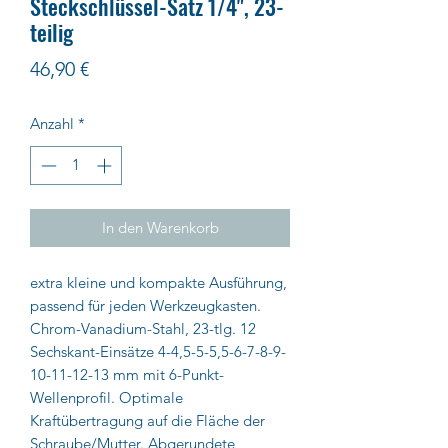
Steckschlüssel-Satz 1/4", 23-
teilig
Preis
46,90 €
Anzahl
*
In den Warenkorb
extra kleine und kompakte Ausführung,
passend für jeden Werkzeugkasten.
Chrom-Vanadium-Stahl, 23-tlg. 12
Sechskant-Einsätze 4-4,5-5-5,5-6-7-8-9-
10-11-12-13 mm mit 6-Punkt-
Wellenprofil. Optimale
Kraftübertragung auf die Fläche der
Schraube/Mutter. Abgerundete