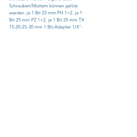
Schrauben/Muttern können gelöst
werden. je 1 Bit 25 mm PH 1+2, je 1
Bit 25 mm PZ 1+2, je 1 Bit 25 mm TX
15-20-25-30 mm 1 Bit-Adapter 1/4“-
Vierkant x 1/4“-Sechskant,
Umschaltknarre feinverzahnt mit
Auswerfer, Kipp-Verlängerung
arretierbar 100 mm. Koffer-
Außenmaße: ca. 15 x 13 cm
Impressum
AGB
Datenschutz
© UNMUTH Qualitätswerkzeuge