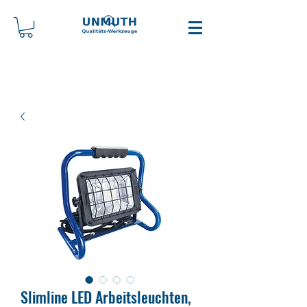
Slim­li­ne LED Ar­beits­leuch­ten,