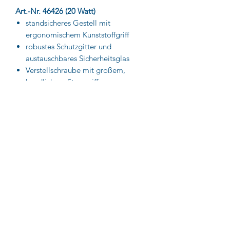
Art.-Nr. 46426 (20 Watt)
standsicheres Gestell mit
ergonomischem Kunststoffgriff
robustes Schutzgitter und
austauschbares Sicherheitsglas
Verstellschraube mit großem,
handlichem Sterngriff
2 m Gummischlauchleitung H05RN-
F 3G1,0
IP65: staubdicht und
spritzwassergeschützt
Art.-Nr 46429 (50 Watt), 46428 (80
Watt)
3 m Gummischlauchleitung H07RN-
F 3G1,5
inkl. 2 Schutzkontaktsteckdosen mit
Klappdeckeln auf der Rückseite
IP44: fremdkörper- und