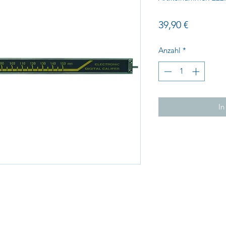
Preis
39,90 €
Anzahl
*
In