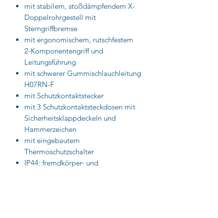
mit stabilem, stoßdämpfendem X-
Doppelrohrgestell mit
Sterngriffbremse
mit ergonomischem, rutschfestem
2-Komponentengriff und
Leitungsführung
mit schwerer Gummischlauchleitung
H07RN-F
mit Schutzkontaktstecker
mit 3 Schutzkontaktsteckdosen mit
Sicherheitsklappdeckeln und
Hammerzeichen
mit eingebautem
Thermoschutzschalter
IP44: fremdkörper- und
spritzwassergeschützt
IronCoat Metallkabeltrommeln
wurden durch die DGUV (Deutsche
Gesetzliche Unfallversicherung)