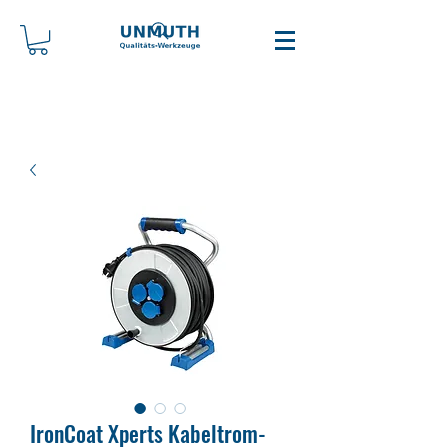
Iron­Coat Xperts Ka­bel­trom­