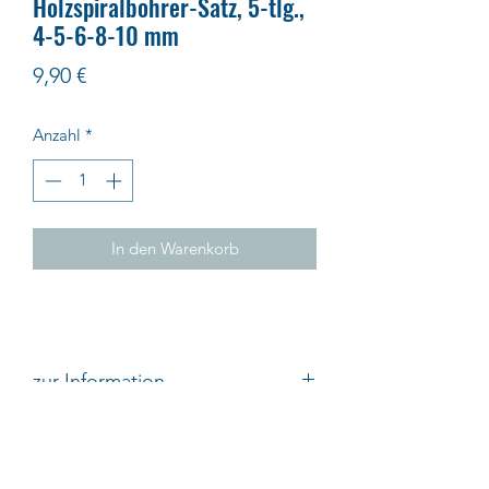
Holzspiralbohrer-Satz, 5-tlg.,
4-5-6-8-10 mm
Preis
9,90 €
Anzahl
*
In den Warenkorb
zur Information
Ebenfalls lieferbar sind einzelne
Boher von 3 - 20 mm.
Impressum