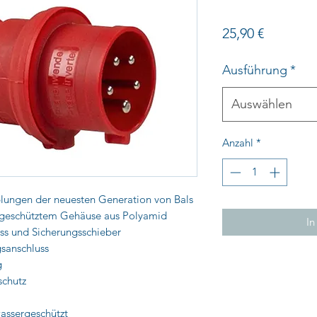
Preis
25,90 €
Ausführung
*
Auswählen
Anzahl
*
lungen der neuesten Generation von Bals
ergeschütztem Gehäuse aus Polyamid
In
s und Sicherungsschieber
gsanschluss
g
schutz
wassergeschützt