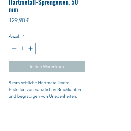
Hartmetall-Sprengeisen, 50
mm
Preis
129,90 €
Anzahl
*
In den Warenkorb
8 mm seitliche Hartmetallkante.
Erstellen von natürlichen Bruchkanten
und begradigen von Unebenheiten.
Impressum