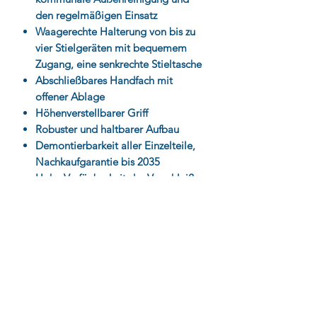
den regelmäßigen Einsatz
Waagerechte Halterung von bis zu
vier Stielgeräten mit bequemem
Zugang,
eine senkrechte Stieltasche
Abschließbares Handfach mit
offener Ablage
Höhenverstellbarer Griff
Robuster und haltbarer Aufbau
Demontierbarkeit aller Einzelteile,
Nachkaufgarantie bis 2035
Hohe Verfügbarkeit der Verschleiß-
und Ersatzteile
Regionaler Bezug der
Rohmaterialien
größerer Bedarf
Bitte fragen Sie bei einem größeren