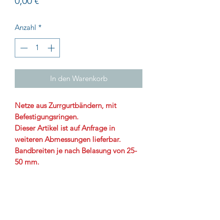
Preis
0,00 €
Anzahl
*
In den Warenkorb
Netze aus Zurrgurtbändern, mit
Befestigungsringen.
Dieser Artikel ist auf Anfrage in
weiteren Abmessungen lieferbar.
Bandbreiten je nach Belasung von 25-
50 mm.
Preise anfragen
Bitte fragen Sie ganz einfach und