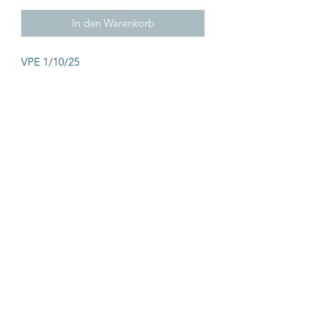
In den Warenkorb
VPE 1/10/25
Impressum
AGB
Datenschutz
© UNMUTH Qualitätswerkzeuge