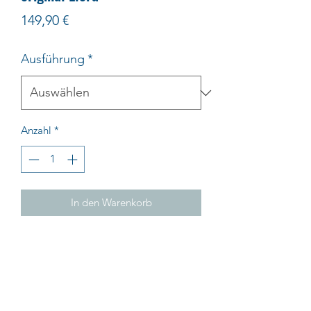
Preis
149,90 €
Ausführung
*
Anzahl
*
In den Warenkorb
CV verchromt, in Schachtelpackung
Impressum