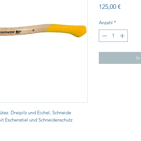
Preis
125,00 €
Anzahl
*
In
tez. Dreipilz und Eichel, Schneide
 mit Eschenstiel und Schneidenschutz