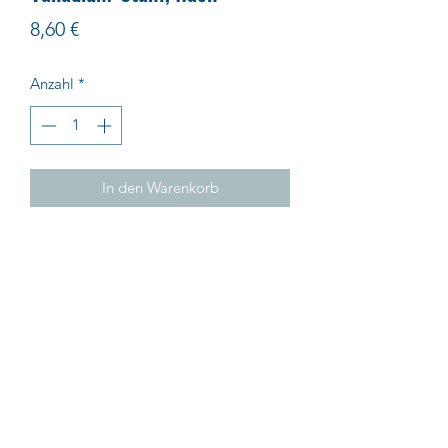
Preis
8,60 €
Anzahl
*
In den Warenkorb
Impressum
AGB
Datenschutz
© UNMUTH Qualitätswerkzeuge