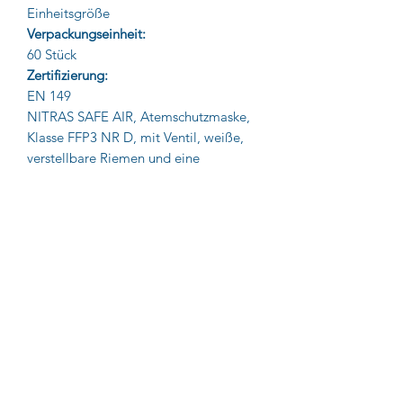
Einheitsgröße
Verpackungseinheit:
60 Stück
Zertifizierung:
EN 149
NITRAS SAFE AIR, Atemschutzmaske,
Klasse FFP3 NR D, mit Ventil, weiße,
verstellbare Riemen und eine
umlaufende Schaumstofflippe, sehr
gute Dichtigkeit, äußerer Nasenbügel
für optimalen Sitz, für Brillenträger
(Schutzbrillen) bestens geeignet,
Dolomitstaub-Einspeicherprüfung
bestanden, 12 Boxen à 5 Stück
Impressum
AGB