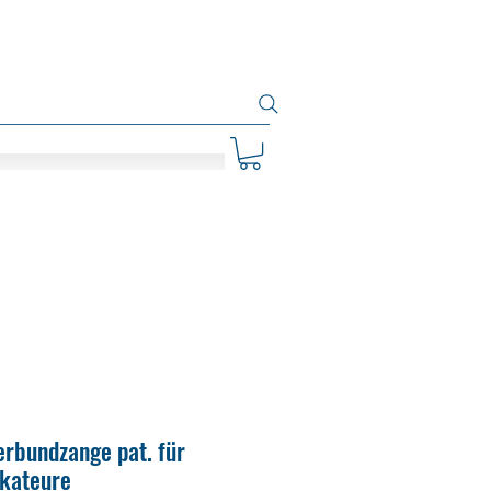
erbundzange pat. für
kkateure