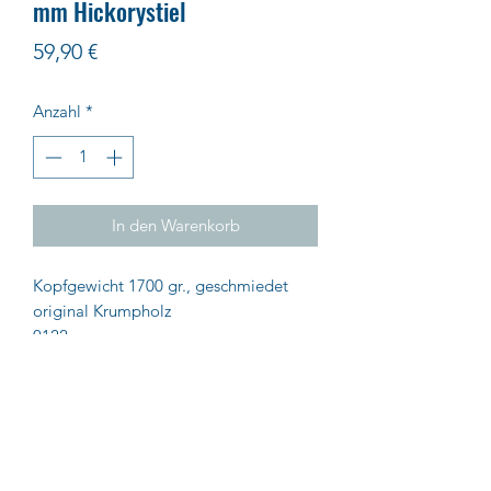
mm Hickorystiel
Preis
59,90 €
Anzahl
*
In den Warenkorb
Kopfgewicht 1700 gr., geschmiedet
original Krumpholz
0122
Impressum
AGB