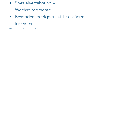
Spezialverzahnung –
Wechselsegmente
Besonders geeignet auf Tischsägen
für Granit
Einsatzbereiche:
Granite, Hartgestein, sehr harte Klinker
und alle harten Materialien
Für Tisch- und Baustellensägen
Nassschnitt
Impressum
AGB
Datenschutz
© UNMUTH Qualitätswerkzeuge