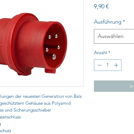
Preis
9,90 €
Ausführung
*
Auswählen
Anzahl
*
In
lungen der neuesten Generation von Bals
ergeschütztem Gehäuse aus Polyamid
s und Sicherungsschieber
gsanschluss
g
schutz