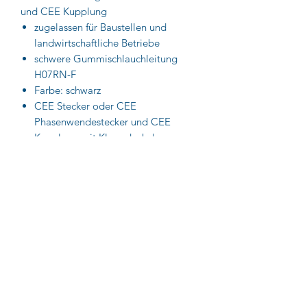
und CEE Kupplung
zugelassen für Baustellen und
landwirtschaftliche Betriebe
schwere Gummischlauchleitung
H07RN-F
Farbe: schwarz
CEE Stecker oder CEE
Phasenwendestecker und CEE
Kupplung mit Klappdeckel
Stecker und Kupplungen der
neuesten Generation, „Made in
Germany“
400 V, 5-polig, 6 h
IP44: fremdkörper- und
spritzwassergeschützt
Impressum