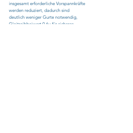
insgesamt erforderliche Vorspannkräfte
werden reduziert,
dadurch sind
deutlich weniger Gurte notwendig,
Gleitreibbeiwert 0,6μ für sicheres
Verzurren,
in verschiedenen Stärken
und Abmessungen lieferbar,
Rollenware kann jederzeit selbst
zugeschnitten werden,
Farbe schwarz
Impressum
AGB
Datenschutz
© UNMUTH Qualitätswerkzeuge