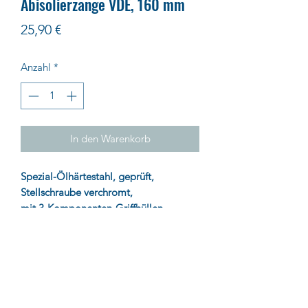
Abisolierzange VDE, 160 mm
Preis
25,90 €
Anzahl
*
In den Warenkorb
Spezial-Ölhärtestahl, geprüft,
Stellschraube verchromt,
mit 3-Komponenten-Griffhüllen
Impressum
AGB