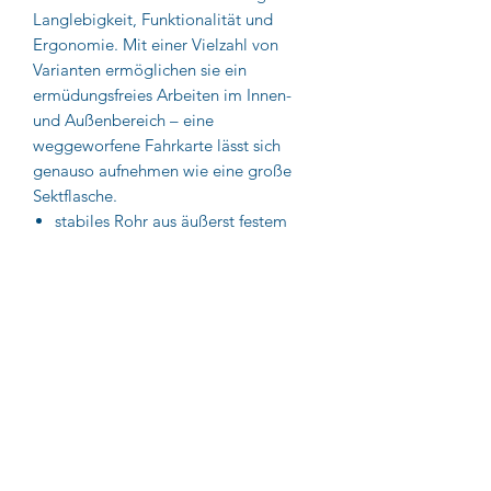
Langlebigkeit, Funktionalität und
Ergonomie. Mit einer Vielzahl von
Varianten ermöglichen sie ein
ermüdungsfreies Arbeiten im Innen-
und Außenbereich – eine
weggeworfene Fahrkarte lässt sich
genauso aufnehmen wie eine große
Sektflasche.
stabiles Rohr aus äußerst festem
eloxierten Aluminium
pflegefreie, im Rohr liegende
Mechanik
robuste Greifer aus gehärtetem
Stahl
verzinkter Kopf
Lieferzeit ca. 3-5 Arbeitstage
Impressum