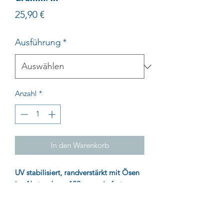
Preis
25,90 €
Ausführung
*
Anzahl
*
In den Warenkorb
UV stabilisiert, randverstärkt mit Ösen
im Abstand von 100 cm, reissfest,
wasserdicht