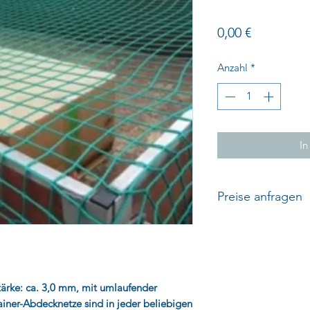
Preis
0,00 €
Anzahl
*
In
Preise anfragen
Bitte fragen Sie gan
aktuellen Preis unt
Mail info@unmuth-
stärke: ca. 3,0 mm, mit umlaufender
iner-Abdecknetze sind in jeder beliebigen